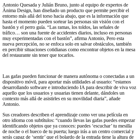
Antonio Quesada y Julián Bruno, junto al equipo de expertos de
Ànima Design, han diseñado un producto que permite percibir el
entorno más allá del torso hacia abajo, que es la información que
hasta el momento pueden sortear las personas sin visión con el
bastón y el perro guía. “Las ramas, los toldos, las señales de
tráfico… son una fuente de accidentes diarios, incluso en personas
muy experimentadas con el bastón”, afirma Antonio, Pero esta
nueva percepción, no se enfoca solo en salvar obstáculos, también
en percibir situaciones cotidianas como encontrar objetos en la mesa
del restaurante sin tener que tocarlos.
Las gafas pueden funcionar de manera autónoma o conectadas a un
dispositivo móvil, para aportar más utilidades al usuario: “estamos
desarrollando software e introduciendo IA para describir de viva voz
aquello que los usuarios y usuarias tienen delante, dándoles un
contexto más allá de asistirles en su movilidad diaria”, añade
Antonio.
Sus creadores describen el aprendizaje como ver una película en
otro idioma con subtítulos: “cuando llevas las gafas puedes empezar
identificando objetos que ya conoces: puedes ‘escuchar’ tu mesilla
de noche o el hueco de tu puerta; luego irás a un centro comercial y
serás capaz de ‘sentir’ que el bolardo de la entrada tiene la altura de