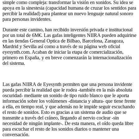
simple como compleja: transformar la visión en sonidos. Su idea se
apoya en la sinestesia (capacidad humana de cruzar los sentidos para
percibir la realidad) para plantear un nuevo lenguaje natural sonoro
para personas invidentes.
Durante este camino, han recibido inversión privada e institucional
por un total de 6M€. Las gafas inteligentes NIIRA pueden adquirirse
en las tiendas General Optica de Bilbao, Barcelona, Zaragoza,
Mardrid y Sevilla así como a través de su página web oficial
eyesynth.com. Acaban de iniciar la etapa de comercialización,
primero en España, y en breve comenzarán la internacionalización
del sistema.
Las gafas NIIRA de Eyesynth permiten que una persona invidente
pueda percibir la realidad que le rodea -también en la más absoluta
oscuridad- mediante un sonido de tipo ruido blanco que le aporta
información sobre los volúmenes -distancia y altura- que tiene frente
a ella, en tiempo real, y que además no le impide seguir escuchando
el resto de sonidos. Esto es gracias a un sistema de audio que se
transmite a través del cráneo, llegando al nervio coclear -sin
necesidad de ningún implante-. De esta manera, el oído queda libre
para escuchar el resto de los sonidos diarios o mantener una
conversación.