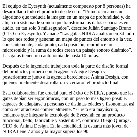
El equipo de Eyesynth (actualmente compuesto por 8 personas) ha
desarrollado todo el producto desde cero. “Primero creamos un
algoritmo que traducía la imagen en un mapa de profundidad y, de
ahí, a un sistema de sonido que transforma los datos espaciales en
audio, en tan solo 3 milisegundos”, describe Julián Santiago Bruno
(CTO en Eyesynth). Y añade “Las gafas NIIRA analizan en 3d todo
lo que nos rodea y generan un mapa de puntos del entorno a la vez,
constantemente; cada punto, cada posición, reproduce un
microsonido y la suma de todos crean un paisaje sonoro dinámico”.
Las gafas tienen una autonomía de hasta 10 horas.
Después de la ingeniería trabajaron toda la parte de diseño formal
del producto, primero con la agencia Alegre Design y
posteriormente junto a la agencia barcelonesa Ànima Design, con
quienes finalmente desarrollaron y cerraron el producto final.
Esta colaboración fue crucial para el éxito de NIIRA, puesto que las
gafas debían ser ergonómicas, con un peso lo más ligero posible,
capaces de adaptarse a personas de distintas edades y fisonomías, así
como ser atractivas comercialmente. “El reto era mayúsculo,
teníamos que integrar la tecnología de Eyesynth en un producto
funcional, bello, fabricable y sostenible”, confirma Diego Quiroga,
CEO de Ànima Design. En la actualidad, la usuaria más joven de
NIIRA tiene 7 años y la mayor supera los 90.